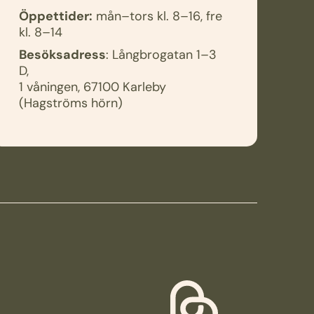
Öppettider:
mån–tors kl. 8–16, fre
kl. 8–14
Besöksadress
: Långbrogatan 1–3
D,
1 våningen, 67100 Karleby
(Hagströms hörn)