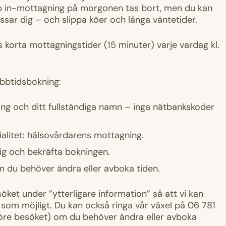
p in-mottagning på morgonen tas bort, men du kan
assar dig – och slippa köer och långa väntetider.
s korta mottagningstider (15 minuter) varje vardag kl.
ebbtidsbokning:
ning och ditt fullständiga namn – inga nätbankskoder
ialitet: hälsovårdarens mottagning.
dig och bekräfta bokningen.
 du behöver ändra eller avboka tiden.
öket under ”ytterligare information” så att vi kan
 som möjligt. Du kan också ringa vår växel på 06 781
öre besöket) om du behöver ändra eller avboka