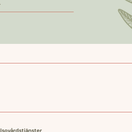
lsovårdstjänster