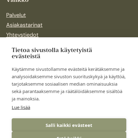
Valikko
Palvelut
Asiakastarinat
Yhteystiedot
Aloita yhteystyö
Tietoa sivustolla käytetyistä
Ajankohtaista
evästeistä
Tietoa yhdistyksestä
Käytämme sivustollamme evästeitä kerätäksemme ja
Liity tiimiimme
analysoidaksemme sivuston suorituskykyä ja käyttöä,
tarjotaksemme sosiaalisen median ominaisuuksia
Tietosuojaseloste
sekä parantaaksemme ja räätälöidäksemme sisältöä
ja mainoksia.
Anna palautetta
Lue lisää
Seuraa meitä
Salli kaikki evästeet
Facebook