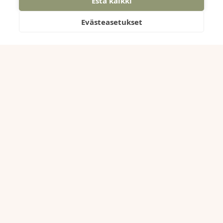
Estä kaikki
LinkedIn
Evästeasetukset
Instagram
© 2026 Botnia Työterveys ry
Web design:
Wikström Media