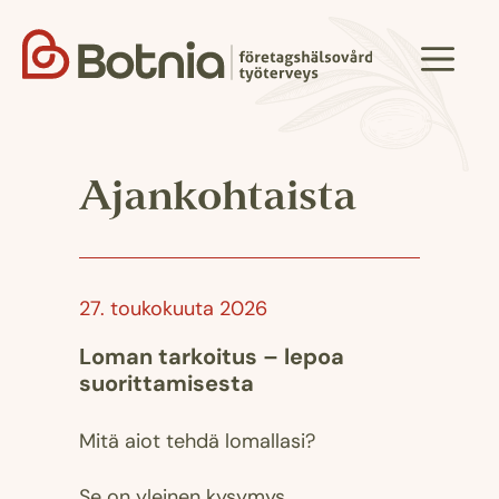
Siirry
sisältöön
Valik
Ajankohtaista
27. toukokuuta 2026
Loman tarkoitus – lepoa
suorittamisesta
Mitä aiot tehdä lomallasi?
Se on yleinen kysymys