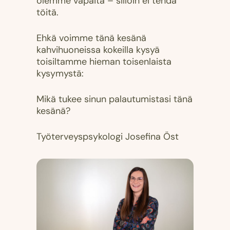
olemme vapaita – silloin ei tehdä
töitä.
Ehkä voimme tänä kesänä
kahvihuoneissa kokeilla kysyä
toisiltamme hieman toisenlaista
kysymystä:
Mikä tukee sinun palautumistasi tänä
kesänä?
Työterveyspsykologi Josefina Öst