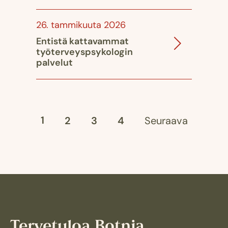
26. tammikuuta 2026
Entistä kattavammat
työterveyspsykologin
palvelut
1
2
3
4
Seuraava
Tervetuloa Botnia