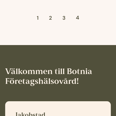
4
1
2
3
Välkommen till Botnia
Företagshälsovård!
Jakobstad