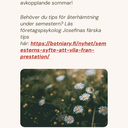
avkopplande sommar!
Behöver du tips för återhämtning
under semestern? Läs
företagspsykolog Josefinas färska
tips
här:
https://botniary.fi/nyhet/sem
esterns-syfte-att-vila-fran-
prestation/