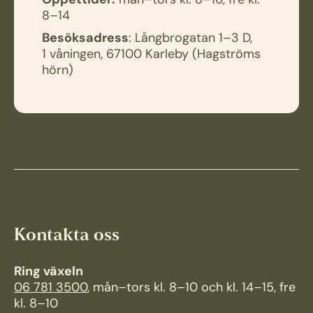
Öppettider:
mån–tors kl. 8–16, fre kl.
8–14
Besöksadress
: Långbrogatan 1–3 D,
1 våningen, 67100 Karleby (Hagströms
hörn)
Kontakta oss
Ring växeln
06 781 3500
, mån–tors kl. 8–10 och kl. 14–15, fre
kl. 8–10