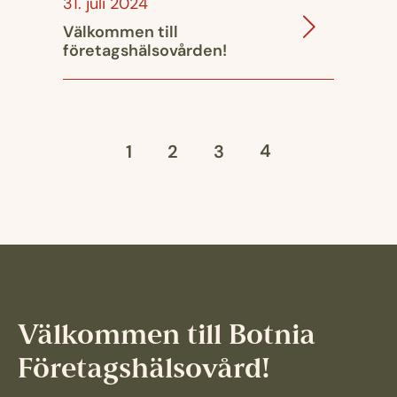
31. juli 2024
Välkommen till
företagshälsovården!
4
1
2
3
Välkommen till Botnia
Företagshälsovård!