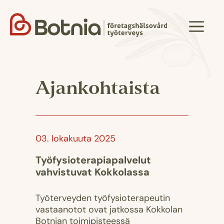
Siirry
sisältöön
Valik
Ajankohtaista
03. lokakuuta 2025
Työfysioterapiapalvelut
vahvistuvat Kokkolassa
Työterveyden työfysioterapeutin
vastaanotot ovat jatkossa Kokkolan
Botnian toimipisteessä