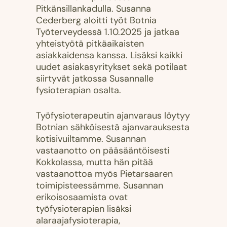
Pitkänsillankadulla. Susanna
Cederberg aloitti työt Botnia
Työterveydessä 1.10.2025 ja jatkaa
yhteistyötä pitkäaikaisten
asiakkaidensa kanssa. Lisäksi kaikki
uudet asiakasyritykset sekä potilaat
siirtyvät jatkossa Susannalle
fysioterapian osalta.
Työfysioterapeutin ajanvaraus löytyy
Botnian sähköisestä ajanvarauksesta
kotisivuiltamme. Susannan
vastaanotto on pääsääntöisesti
Kokkolassa, mutta hän pitää
vastaanottoa myös Pietarsaaren
toimipisteessämme. Susannan
erikoisosaamista ovat
työfysioterapian lisäksi
alaraajafysioterapia,