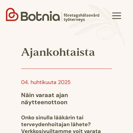
Siirry
sisältöön
Valik
Ajankohtaista
04. huhtikuuta 2025
Näin varaat ajan
näytteenottoon
Onko sinulla lääkärin tai
terveydenhoitajan lähete?
Verkkosivuiltamme voit varata