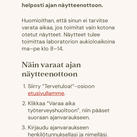
helposti ajan näytteenottoon.
Huomioithan, että sinun ei tarvitse
varata aikaa, jos toimitat vain kotona
otetut näytteet. Näytteet tulee
toimittaa laboratorion aukioloaikoina
ma–pe klo 8–14.
Näin varaat ajan
näytteenottoon
Siirry ”Tervetuloa!”-osioon
etusivullamme
.
Klikkaa ”Varaa aika
työterveyshuoltoon”, niin pääset
suoraan ajanvaraukseen.
Kirjaudu ajanvaraukseen
henkilötunnuksellasi ja nimelläsi.